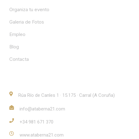
Organiza tu evento
Galeria de Fotos
Empleo
Blog
Contacta
Contacto
Rúa Río de Canles 1 · 15.175 · Carral (A Coruña)
info@ataberna21.com
+34 981 671 370
www.ataberna21.com