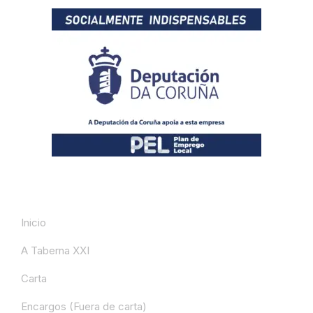
A Taberna
Inicio
A Taberna XXI
Carta
Encargos (Fuera de carta)